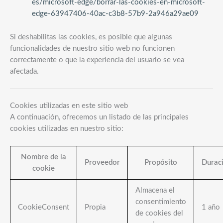
es/microsoft-edge/borrar-las-cookies-en-microsoft-
edge-63947406-40ac-c3b8-57b9-2a946a29ae09
Si deshabilitas las cookies, es posible que algunas
funcionalidades de nuestro sitio web no funcionen
correctamente o que la experiencia del usuario se vea
afectada.
Cookies utilizadas en este sitio web
A continuación, ofrecemos un listado de las principales
cookies utilizadas en nuestro sitio:
Nombre de la
Proveedor
Propósito
Durac
cookie
Almacena el
consentimiento
CookieConsent
Propia
1 año
de cookies del